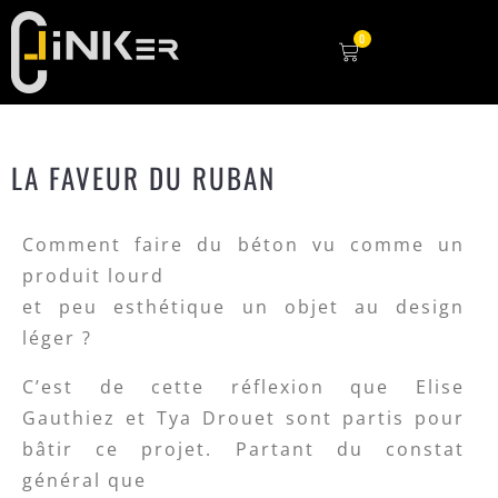
0
LA FAVEUR DU RUBAN
Comment faire du béton vu comme un
produit lourd
et peu esthétique un objet au design
léger ?
C’est de cette réflexion que Elise
Gauthiez et Tya Drouet sont partis pour
bâtir ce projet. Partant du constat
général que